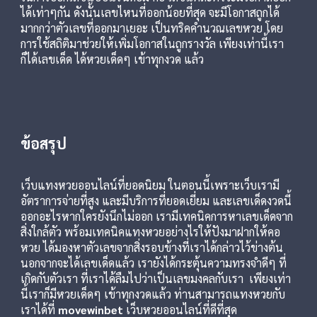
ได้เท่าๆกัน ดังนั้นเลขไหนที่ออกน้อยที่สุด จะมีโอกาสถูกได้
มากกว่าตัวเลขที่ออกมาเยอะ เป็นทริคคำนวณเลขหวย โดย
การใช้สถิติมาช่วยให้เพิ่มโอกาสในถูกรางวัล เพียงเท่านี้เรา
ก็ได้เลขเด็ด ได้หวยเด็ดๆ เข้าทุกงวด แล้ว
ข้อสรุป
เว็บแทงหวยออนไลน์ที่ยอดนิยม ในตอนนี้เพราะเว็บเรามี
อัตราการจ่ายที่สูง และมีบริการที่ยอดเยี่ยม และเลขเด็ดงวดนี้
ออกอะไรหากใครยังนึกไม่ออก เรามีเทคนิคการหาเลขเด็ดจาก
สิ่งใกล้ตัว พร้อมเทคนิคแทงหวยอย่างไรให้ปังมาฝากให้คอ
หวย ได้มองหาตัวเลขจากสิ่งรอบข้างที่เราได้กล่าวไว้ข่างต้น
นอกจากจะได้เลขเด็ดแล้ว เรายังได้กระตุ้นความทรงจำดีๆ ที่
เกิดกับตัวเรา ที่เราได้ลืมไปว่าเป็นเลขมงคลกับเรา เพียงเท่า
นี้เราก็มีหวยเด็ดๆ เข้าทุกงวดแล้ว ท่านสามารถแทงหวยกับ
เราได้ที่
movewinbet
เว็บหวยออนไลน์ที่ดีที่สุด