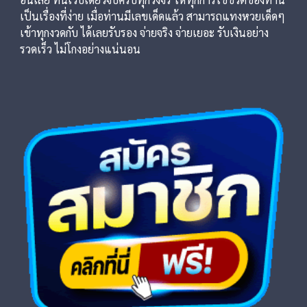
เป็นเรื่องที่ง่าย เมื่อท่านมีเลขเด็ดแล้ว สามารถแทงหวยเด็ดๆ
เข้าทุกงวดกับ ได้เลย
รับรอง จ่ายจริง จ่ายเยอะ รับเงินอย่าง
รวดเร็ว
ไม่โกงอย่างแน่นอน