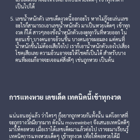
เป็นไปได้
เลขน้ำหนักตัว เลขเด็ดงวดนี้ออกอะไร หากไม่รู้จะเล่นเลข
อะไรก็สามารถเอาเลขน้ำหนักตัว มาเป็นหวยเด็ดๆ เข้าทุก
งวด ก็ได้ สาวๆลองชั่งน้ำหนักตัวเองดูทุกวันที่หวยออก ใน
ตอนเช้า บางคนอาจอ้วนขึ้น บางคนอาจผอมลง แต่คนที่
น้ำหนักขึ้นไม่ต้องเสียใจไป เราก็เอาน้ำหนักตัวเองไปเสี่ยง
โชคเสียเลย ความอ้วนอาจจะให้โชคก็เป็นได้ สำหรับบาง
คนที่ผอมก็อาจจะเจอแต่สิ่งดีๆ เช่นถูกหวย เป็นต้น
การแทงหวย เลขเด็ด เทคนิคนี้เข้าทุกงวด
แน่นอนอยู่แล้ว ว่าใครๆ ก็อยากถูกหวยกันทั้งนั้น แต่โอกาสที่
จะถูกรางวัลมียากมาก ดังนั้น movewinbet จึงเสนอเทคนิคดีๆ
มาให้คอหวย เมื่อเราได้เลขเด็ดมาแล้วต่อไป เราจะมาเรียนรู้
เทคนิคการแทงหวยเด็ดๆ เข้าทุกงวด เพื่อให้คอหวยได้มี