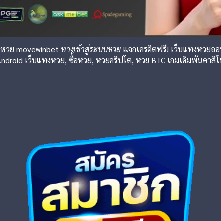
็บหวย
movewinbet
ทาง
เข้าสู่ระบบหวย
แจกเครดิตฟรี
!
เว็บแทงหวยออนไลน
 Android
เว็บแทงหวย
,
ซื้อหวย
, หวยคริปโต, หวย BTC เกมเดิมพันคาสิ