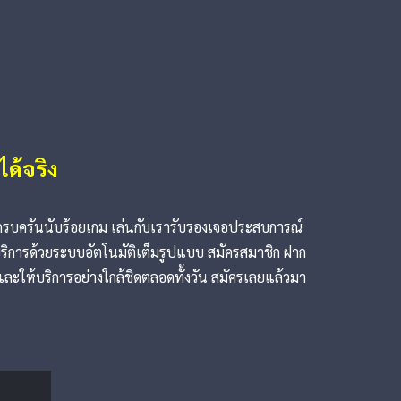
ด้จริง
รบครันนับร้อยเกม เล่นกับเรารับรองเจอประสบการณ์
ห้บริการด้วยระบบอัตโนมัติเต็มรูปแบบ สมัครสมาชิก ฝาก
ละให้บริการอย่างใกล้ชิดตลอดทั้งวัน สมัครเลยแล้วมา