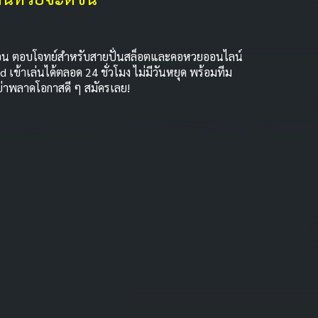
งแน่นอน ตอบโจทย์สำหรับสายปั่นสล็อตและคอหวยออนไลน์
 เข้าเล่นได้ตลอด 24 ชั่วโมง ไม่มีวันหยุด พร้อมทีม
ย่าพลาดโอกาสดี ๆ สมัครเลย!