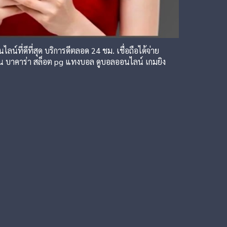
์ที่ดีที่สุด บริการดีตลอด 24 ชม. เชื่อถือได้จ่าย
โน บาคาร่า สล็อต pg แทงบอล
ดูบอลออนไลน์ เกม
ยิง