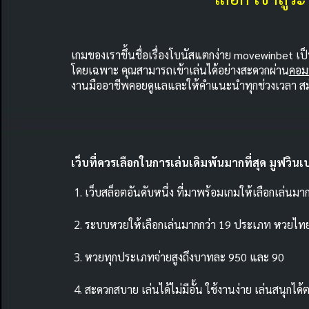
เกมของเราขึ้นชื่อเรื่องโบนัสแตกง่าย movewinbet เ
โดยเฉพาะ คุณสามารถเข้าเล่นได้อย่างสะดวกผ่าน
คอม
งานมืออาชีพคอยดูแลและให้คำแนะนำทุกช่วงเวลา สมัค
เว็บที่ควรเลือกในการเล่นเดิมพันมากที่สุด มูฟวินเ
เว็บสล็อตอันดับหนึ่ง ที่มาพร้อมเกมให้เลือกเล่นม
ระบบหวยให้เลือกเล่นมากกว่า 19 ประเภท หวยไทย
หวยทุกประเภทจ่ายสูงถึงบาทละ 950 และ 90
สะดวกสบาย เล่นได้ไม่มีอั้น ใช้งานง่าย เล่นสนุกได้