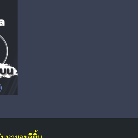
นหวยจะดีขึ้น