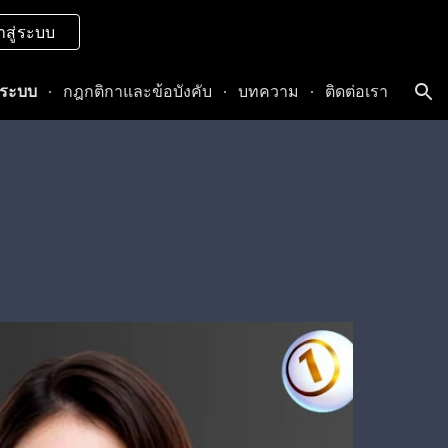
าสู่ระบบ
ion
ู่ระบบ
กฎกติกาและข้อบังคับ
บทความ
ติดต่อเรา