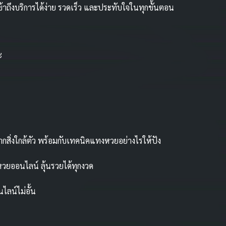
้าถึงบริการได้ง่าย รวดเร็ว และประทับใจในทุกขั้นตอน
ะ
กสิ่งใกล้ตัว พร้อมกับเทคนิคแทงหวยอย่างไรให้ปัง
วยออนไลน์ ลุ้นรวยได้ทุกงวด
ลน์ไม่อั้น