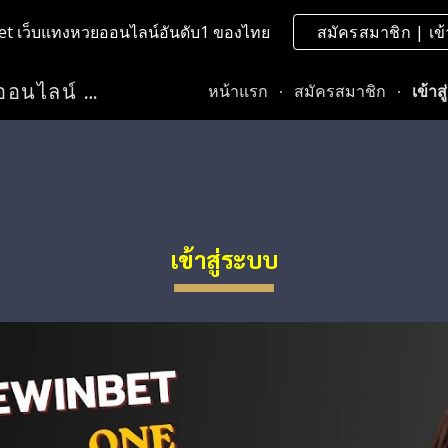
t เว็บแทงหวยออนไลน์อันดับ1 ของไทย
สมัครสมาชิก | เข้
ip to main content
Skip to navigat
Movewinbet เว็บแทงหวยออนไลน์ สมัครสมาชิกใหม่ มีโปรโมชั่น
หน้าแรก
สมัครสมาชิก
เข้าส
เข้าสู่ระบบ