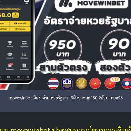
m
ovewinbet อัตราจ่าย หวยรัฐบาล 3ตัวบาทละ950 2ตัวบาทละ95
ู่ระบบ movewinbet ประสบการณ์ของการเดิมพั